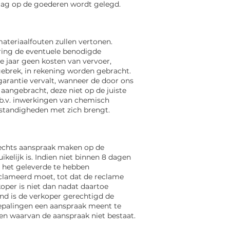
eslag op de goederen wordt gelegd.
ateriaalfouten zullen vertonen.
ering de eventuele benodigde
e jaar geen kosten van vervoer,
ebrek, in rekening worden gebracht.
arantie vervalt, wanneer de
door ons
angebracht, deze niet op de juiste
 b.v. inwerkingen van chemisch
standigheden met zich brengt.
lechts aanspraak maken op de
kelijk is. Indien niet binnen 8 dagen
 het geleverde te hebben
eclameerd
moet, tot dat de reclame
oper is niet dan nadat daartoe
end is de verkoper gerechtigd de
bepalingen een aanspraak meent te
en waarvan de aanspraak niet bestaat.