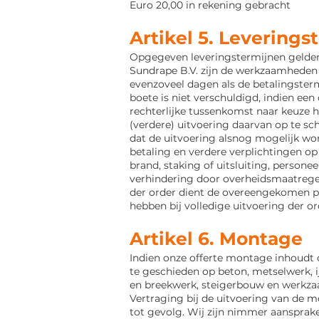
Euro 20,00 in
rekening gebracht
Artikel 5. Leverings
Opgegeven leveringstermijnen gelden 
Sundrape B.V. zijn de
werkzaamheden t
evenzoveel dagen als de betalingster
boete is niet verschuldigd, indien een 
rechterlijke tussenkomst naar keuze h
(verdere) uitvoering daarvan op te sc
dat de uitvoering alsnog
mogelijk wor
betaling en verdere verplichtingen op
brand, staking of uitsluiting, persone
verhindering door overheidsmaatregelen
der order dient de overeengekomen pr
hebben bij volledige
uitvoering der or
Artikel 6. Montage
Indien onze offerte montage inhoudt 
te geschieden op beton,
metselwerk, 
en breekwerk, steigerbouw en werkz
Vertraging bij de uitvoering van de m
tot gevolg. Wij zijn nimmer aansprake