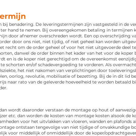
termijn
bij benadering. De leveringstermijnen zijn vastgesteld in de ve
er hand te nemen. Bij overeengekomen betaling in termijnen k
mijn door
afnemer overschreden wordt. Een op overschrijding van
order door ons niet, niet tijdig, of niet geheel
kan worden uitgev
et recht om de order geheel of voor het niet uitgevoerde deel t
horten, danwel de order binnen het kader van het voor de koper
dt en is de koper niet gerechtigd om de overeenkomst eenzijdig t
 te schorten en/of
schadevergoeding te vorderen. Als overmacht 
elsziekte, het niet nakomen van verplichtingen
door toeleveringsb
, oorlog, revolutie, mobilisatie of bezetting. Bij de in dit lid 
ijs naar rato van de geleverde hoeveelheid te worden betaald b
der.
dan wordt daaronder verstaan de montage op hout of aanwezige 
ijzer etc. dan worden de kosten van montage kosten alsook de k
aamheden voor het
uitvlakken van vloeren, wanden en plafonds a
ontage ontstaan tengevolge van niet tijdige of
onvakkundige bo
lijk voor middellijk of onmiddellijk door de koper/opdrachtgeve