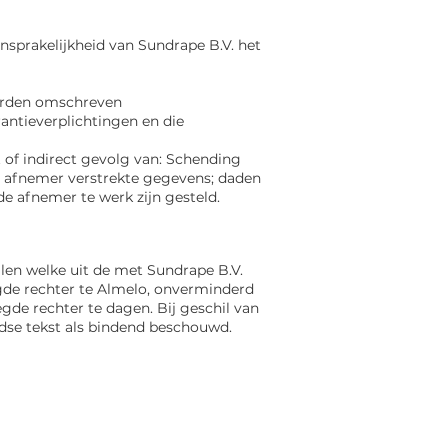
sprakelijkheid van Sundrape B.V. het
aarden omschreven
antieverplichtingen en die
t of indirect gevolg van: Schending
e afnemer verstrekte gegevens; daden
e afnemer te werk zijn gesteld.
llen welke uit de met Sundrape B.V.
gde rechter te Almelo, onverminderd
gde rechter te dagen. Bij geschil van
se tekst als bindend beschouwd.