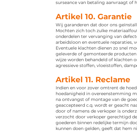
surseance van betaling aanvraagt of 
Artikel 10. Garantie
Wij garanderen dat door ons geïnstall
Mochten zich toch zulke
materiaalfou
onderdelen ter vervanging van defec
arbeidsloon en eventuele reparaties,
Eventuele klachten dienen zo snel mo
geleverde of gemonteerde producten w
wijze worden behandeld
of klachten 
agressieve stoffen, vloeistoffen, dam
Artikel 11. Reclame
Indien en voor zover omtrent de hoed
hoedanigheid in overeenstemming 
na ontvangst of montage van de goede
geaccepteerd c.q. wordt er geacht na
door of namens de verkoper is onderzo
verzocht
door verkoper gerechtigd de 
goederen binnen redelijke termijn do
kunnen doen gelden, geeft dat hem ni