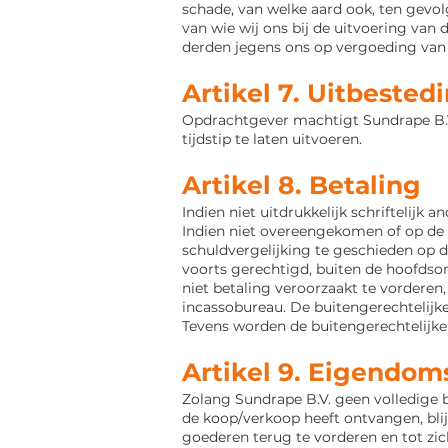
schade, van welke aard ook, ten gevo
van wie wij
ons bij de uitvoering van 
derden jegens ons op vergoeding va
Artikel 7. Uitbeste
Opdrachtgever machtigt Sundrape B.V
tijdstip
te laten uitvoeren.
Artikel 8. Betaling
Indien niet uitdrukkelijk schriftelijk
Indien niet overeengekomen of
op de 
schuldvergelijking te geschieden op 
voorts gerechtigd, buiten de hoofdsom
niet betaling veroorzaakt te vordere
incassobureau. De
buitengerechtelij
Tevens worden de buitengerechtelijk
Artikel 9. Eigendo
Zolang Sundrape B.V. geen volledige 
de koop/verkoop
heeft ontvangen, bli
goederen terug te
vorderen en tot zic