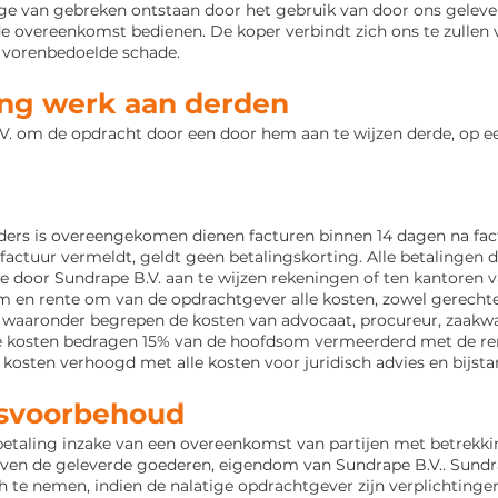
lge van gebreken ontstaan door het gebruik van door ons gelev
de overeenkomst bedienen. De koper verbindt zich ons te zullen 
n
vorenbedoelde schade.
ding werk aan derden
. om de opdracht door een door hem aan te wijzen derde, op e
 anders is overeengekomen dienen facturen binnen 14 dagen na fac
factuur vermeldt, geldt geen betalingskorting. Alle betalingen d
de door Sundrape B.V. aan
te wijzen rekeningen of ten kantoren 
 en rente om van de opdrachtgever alle kosten, zowel gerechteli
n, waaronder begrepen de kosten van advocaat, procureur, zaa
ke kosten bedragen 15% van de hoofdsom vermeerderd met de re
e kosten
verhoogd met alle kosten voor juridisch advies en bijsta
msvoorbehoud
betaling inzake van een overeenkomst van partijen met betrekkin
jven de geleverde goederen, eigendom van Sundrape B.V.. Sundra
h te nemen, indien de nalatige opdrachtgever zijn verplichtingen 