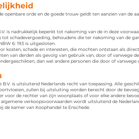
elijkheid
e openbare orde en de goede trouw geldt ten aanzien van de aan
B.V. is nadrukkelijk beperkt tot nakoming van de in deze voorw
g tot schadevergoeding, behoudens die ter nakoming van de gar
NBW 6: 193 is
uitgesloten.
voor kosten, schade en interesten, die mochten ontstaan als direc
chten van derden als gevolg van gebruik van, door of vanwege d
ondergeschikten, dan wel andere personen die door of vanwege d
n
.V. is uitsluitend Nederlands recht van toepassing. Alle geschi
tvloeien, zullen bij uitsluiting worden berecht door de bevoe
 voor de rechter van zijn woonplaats of voor elke andere bevoe
e
algemene verkoopsvoorwaarden wordt uitsluitend de Nederland
ij de kamer van Koophandel te
Enschede.