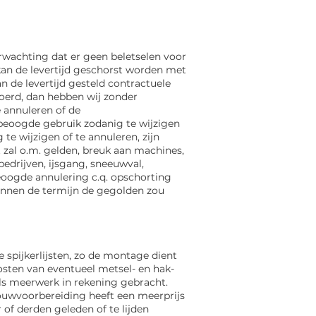
rwachting dat er geen beletselen voor
an de levertijd geschorst worden met
 de levertijd gesteld contractuele
oerd, dan hebben wij zonder
e annuleren of de
 beoogde gebruik zodanig te wijzigen
e wijzigen of te annuleren, zijn
zal o.m. gelden, breuk aan machines,
edrijven, ijsgang, sneeuwval,
beoogde annulering c.q.
opschorting
innen de termijn de gegolden zou
spijkerlijsten, zo de montage dient
osten van eventueel metsel- en hak-
ls meerwerk in rekening gebracht.
uwvoorbereiding heeft een meerprijs
r of derden
geleden of te lijden