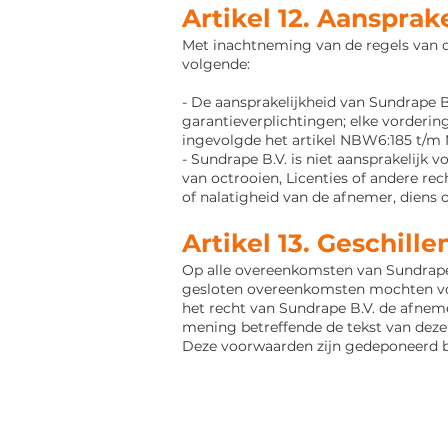
Artikel 12. Aansprak
Met inachtneming van de regels van d
volgende:
- De aansprakelijkheid van Sundrape 
garantieverplichtingen; elke
vorderin
ingevolgde het artikel NBW6:185 t/m 
- Sundrape B.V. is niet aansprakelijk 
van octrooien,
Licenties of andere re
of nalatigheid van de afnemer, diens
Artikel 13. Geschille
Op alle overeenkomsten van Sundrape B
gesloten overeenkomsten mochten voor
het recht van Sundrape B.V.
de afnemer
mening betreffende de tekst van dez
Deze voorwaarden zijn gedeponeerd b