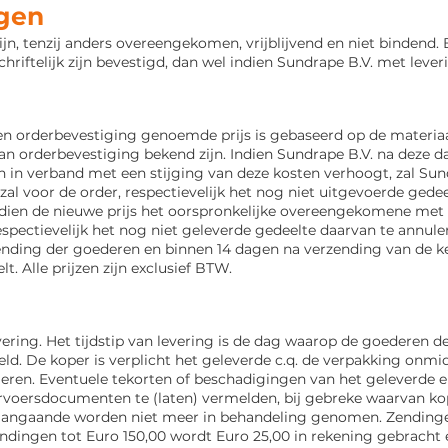
ngen
ijn, tenzij anders overeengekomen, vrijblijvend en niet bindend
chriftelijk zijn bevestigd, dan wel indien Sundrape B.V. met leve
en orderbevestiging genoemde prijs is gebaseerd op de materiaal
an orderbevestiging bekend zijn. Indien Sundrape B.V. na deze d
en in verband met een stijging van deze kosten verhoogt, zal Sun
al voor de order, respectievelijk het nog niet uitgevoerde gedee
ndien
de nieuwe prijs het oorspronkelijke overeengekomene met m
spectievelijk het nog niet geleverde
gedeelte daarvan te annuler
rzending der goederen en binnen 14 dagen na verzending
van de k
lt. Alle prijzen zijn exclusief BTW.
vering. Het tijdstip van levering is de dag waarop de goederen de
teld. De koper is verplicht het geleverde c.q. de verpakking onmi
eren. Eventuele tekorten of
beschadigingen van het geleverde e
ervoersdocumenten te (laten) vermelden, bij gebreke
waarvan kop
angaande worden niet meer in behandeling genomen. Zendinge
endingen tot Euro 150,00 wordt Euro 25,00 in rekening gebracht