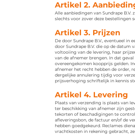
Artikel 2. Aanbiedi
Alle aanbiedingen van Sundrape B.V. z
slechts voor zover deze bestellingen s
Artikel 3. Prijzen
De door Sundrape B.V., eventueel in e
door
Sundrape B.V. die op de datum v
voltooiing van de levering, haar prijz
van de
afnemer brengen. In dat geval z
overeengekomen koopprijs gelden. I
afnemer het recht hebben de order, re
dergelijke annulering tijdig voor ve
prijsverhoging schriftelijk in kennis ste
Artikel 4. Levering
Plaats van verzending is plaats van le
ter beschikking van afnemer
zijn ges
tekorten of beschadigingen te control
afleveringsbon, de factuur en/of de v
hebben goedgekeurd. Reclames diena
vrachtkosten in rekening gebracht, z