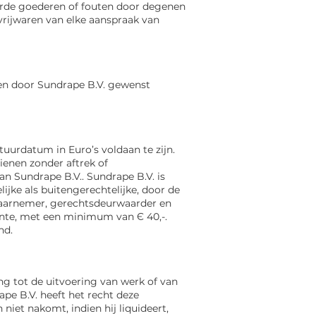
erde goederen of fouten door degenen
vrijwaren van elke aanspraak van
en door Sundrape B.V. gewenst
tuurdatum in Euro’s voldaan te zijn.
ienen zonder aftrek of
van Sundrape B.V..
Sundrape B.V. is
jke als buitengerechtelijke, door de
kwaarnemer, gerechtsdeurwaarder en
nte, met een minimum van Є 40,-.
nd.
g tot de uitvoering van werk of van
pe B.V. heeft het recht deze
niet nakomt, indien hij liquideert,